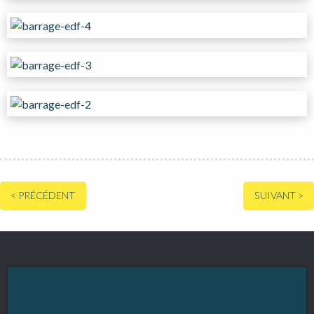
NAVIGATION
< PRÉCÉDENT
SUIVANT >
DE
L’ARTICLE