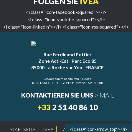
FOLGEN SIE
IVEA
<i class="icon-facebook-squared"></i>
<i class="icon-youtube-squared"></i>
<i class="icon-linkedin"></i>
<i class="icon-rss-squared"></i>
Rue Ferdinand Pottier
Zone Acti-Est
|
Parc Eco 85
85000 La Roche sur Yon
|
FRANCE
SAS mit einem Kapital von 44.000 €
R.C.S. LA ROCHE-SUR-YON 441 499 720-APE 3320B
KONTAKTIEREN SIE UNS
> MAIL
+33
2 51 40 86 10
STARTSEITE
IVEA
LAGEPLAN
RECHTSLAGE
<i class="icon-arrow_top"></i>